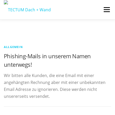
Zum
Menü
Inhalt
springen
HOME
ÜBER UNS
SERVICES
GALERIE
B
e
ALLGEMEIN
KONTAKT
COOKIE-RICHTLINIE (EU)
i
Phishing-Mails in unserem Namen
s
unterwegs!
p
Wir bitten alle Kunden, die eine Email mit einer
i
angehängten Rechnung aber mit einer unbekannten
Email Adresse zu ignorieren. Diese werden nicht
e
unsererseits versendet.
l
-